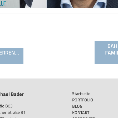
on
BAH
HERREN…
FAMI
hael Bader
Startseite
PORTFOLIO
dio B03
BLOG
zner Straße 91
KONTAKT