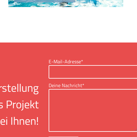
E-Mail-Adresse*
rstellung
Deine Nachricht*
s Projekt
ei Ihnen!