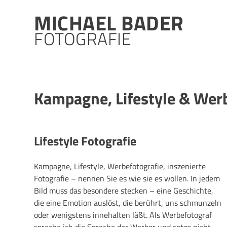
Skip
MICHAEL BADER
to
content
FOTOGRAFIE
Kampagne, Lifestyle & Wer
Lifestyle Fotografie
Kampagne, Lifestyle, Werbefotografie, inszenierte
Fotografie – nennen Sie es wie sie es wollen. In jedem
Bild muss das besondere stecken – eine Geschichte,
die eine Emotion auslöst, die berührt, uns schmunzeln
oder wenigstens innehalten läßt. Als Werbefotograf
spreche ich die Sprache der Werber und setze nicht