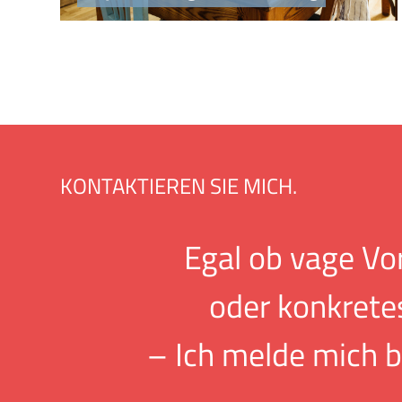
KONTAKTIEREN SIE MICH.
Egal ob vage Vo
oder konkrete
– Ich melde mich b