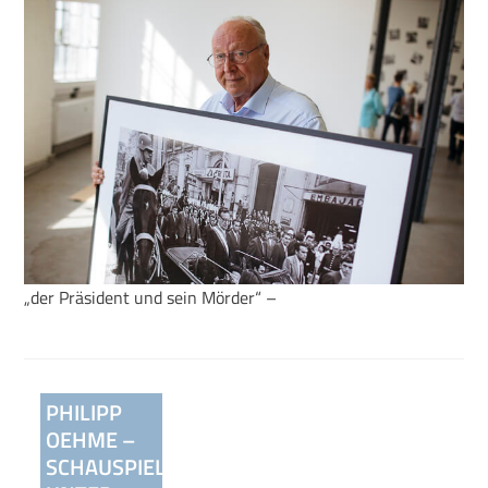
„der Präsident und sein Mörder“ –
Beitragsnavigation
PHILIPP
OEHME –
SCHAUSPIELER