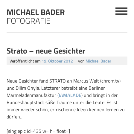
Skip
MICHAEL BADER
to
content
FOTOGRAFIE
Strato – neue Gesichter
Veröffentlicht am
19. Oktober 2012
von
Michael Bader
Neue Gesichter fand STRATO an Marcus Welt (chrom.tv)
und Dilim Onyia. Letzterer betreibt eine Berliner
Marmeladenmanufaktur (
JAMALADE
) und bringt in der
Bundeshauptstadt süße Träume unter die Leute. Es ist
immer wieder schön, erfrischende Ideen kennen lernen zu
dürfen…
[singlepic id=435 w= h= float=]