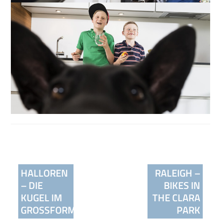
Beitragsnavigation
HALLOREN
RALEIGH –
– DIE
BIKES IN
KUGEL IM
THE CLARA
GROSSFORMAT
PARK