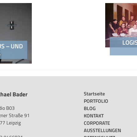
on
LOGIS
S – UND
S
hael Bader
Startseite
PORTFOLIO
dio B03
BLOG
zner Straße 91
KONTAKT
77 Leipzig
CORPORATE
AUSSTELLUNGEN