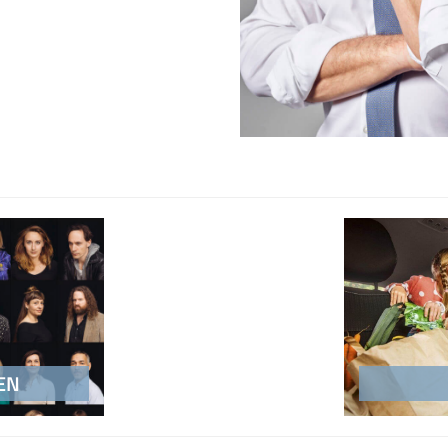
on
EN