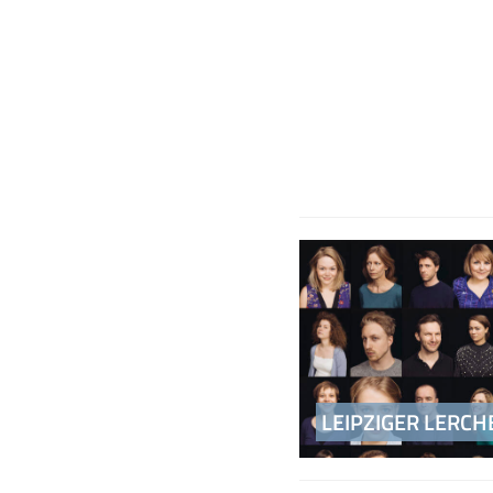
Beitragsnavigati
LEIPZIGER LERCH