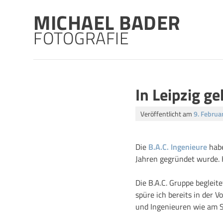
Skip
MICHAEL BADER
to
content
FOTOGRAFIE
In Leipzig g
Veröffentlicht am
9. Februa
Die
B.A.C. Ingenieure
habe
Jahren gegründet wurde. H
Die B.A.C. Gruppe beglei
spüre ich bereits in der 
und Ingenieuren wie am 