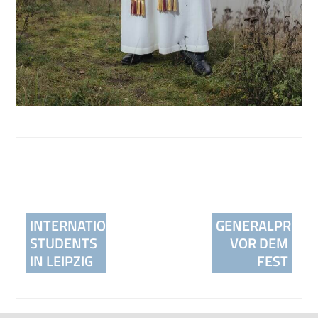
Beitragsnavigation
INTERNATIONAL
GENERALPROBE
STUDENTS
VOR DEM
IN LEIPZIG
FEST