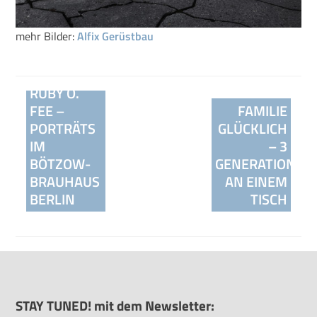
mehr Bilder:
Alfix Gerüstbau
RUBY O.
Beitragsnavigation
FEE –
FAMILIE
PORTRÄTS
GLÜCKLICH
IM
– 3
BÖTZOW-
GENERATIONEN
BRAUHAUS
AN EINEM
BERLIN
TISCH
STAY TUNED! mit dem Newsletter: