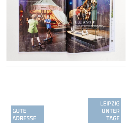
Beitragsnavigation
LEIPZIG
GUTE
UNTER
ADRESSE
TAGE